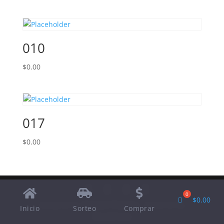
010
$
0.00
017
$
0.00
$
0.00
Designed by
Elegant Themes
| Powered by
Inicio
Sorteo
Comprar
WordPress