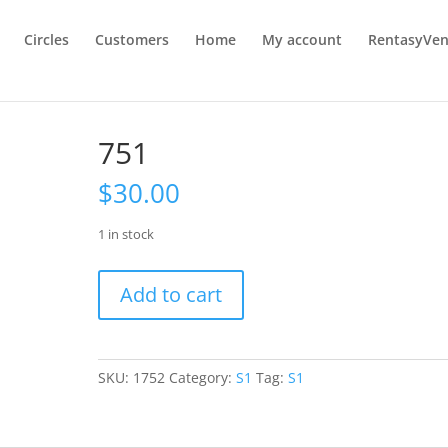
Circles
Customers
Home
My account
RentasyVen
751
$
30.00
1 in stock
751
Add to cart
quantity
SKU:
1752
Category:
S1
Tag:
S1