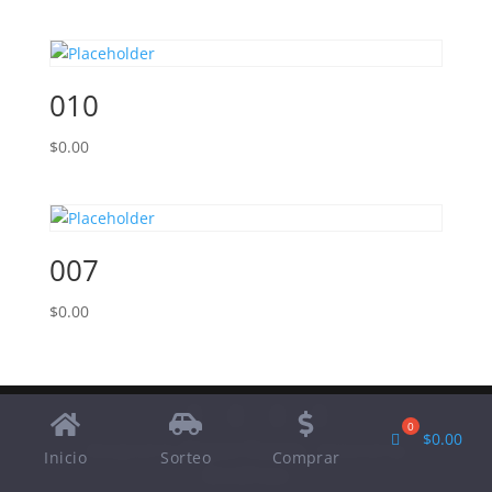
010
$
0.00
007
$
0.00
$
0.00
Designed by
Elegant Themes
| Powered by
Inicio
Sorteo
Comprar
WordPress