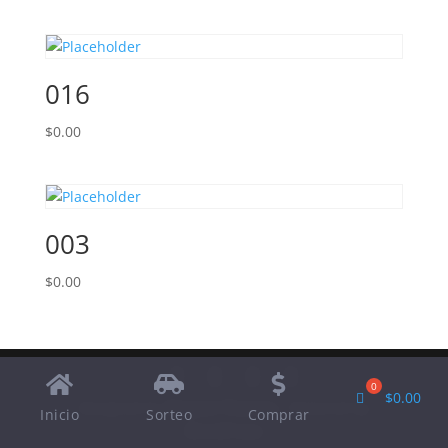
016
$
0.00
003
$
0.00
$
0.00
Designed by
Elegant Themes
| Powered by
Inicio
Sorteo
Comprar
WordPress