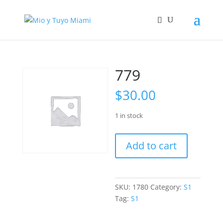
779
$
30.00
1 in stock
779
Add to cart
quantity
SKU:
1780
Category:
S1
Tag:
S1