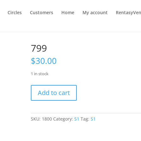
Circles
Customers
Home
My account
RentasyVen
799
$
30.00
1 in stock
799
Add to cart
quantity
SKU:
1800
Category:
S1
Tag:
S1