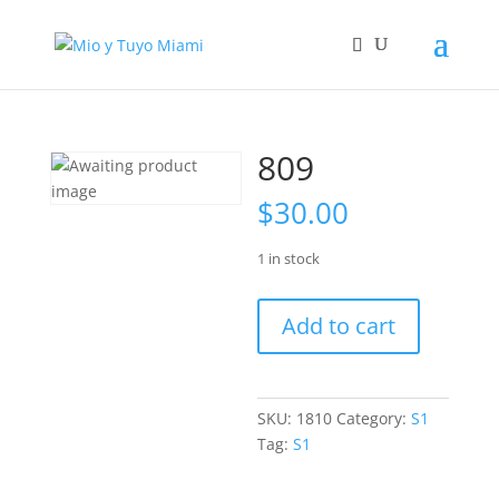
809
$
30.00
1 in stock
809
Add to cart
quantity
SKU:
1810
Category:
S1
Tag:
S1