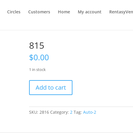
Circles
Customers
Home
My account
RentasyVen
815
$
0.00
1 in stock
815
Add to cart
quantity
SKU:
2816
Category:
2
Tag:
Auto-2