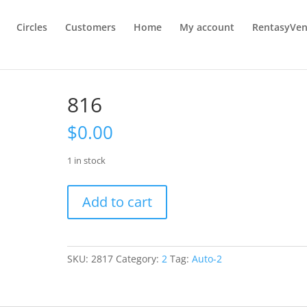
Circles
Customers
Home
My account
RentasyVen
816
$
0.00
1 in stock
816
Add to cart
quantity
SKU:
2817
Category:
2
Tag:
Auto-2