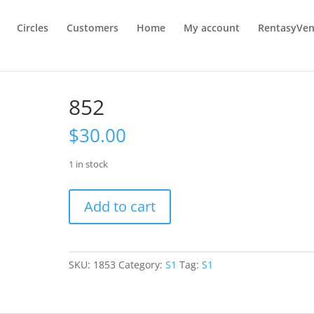
Circles
Customers
Home
My account
RentasyVen
852
$
30.00
1 in stock
852
Add to cart
quantity
SKU:
1853
Category:
S1
Tag:
S1