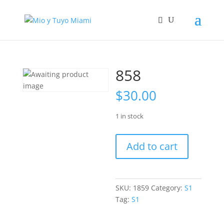
858
$
30.00
1 in stock
858
Add to cart
quantity
SKU:
1859
Category:
S1
Tag:
S1