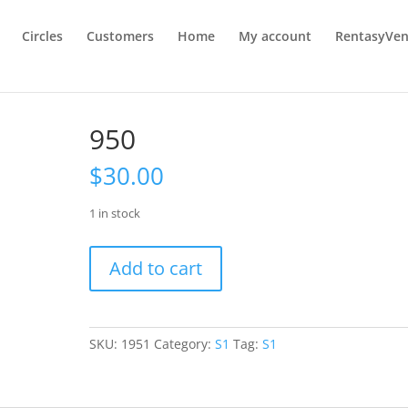
Circles
Customers
Home
My account
RentasyVen
950
$
30.00
1 in stock
950
Add to cart
quantity
SKU:
1951
Category:
S1
Tag:
S1