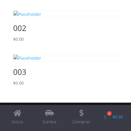
002
$
0.00
003
$
0.00
$
0.00
Designed by
Elegant Themes
| Powered by
Inicio
Sorteo
Comprar
WordPress