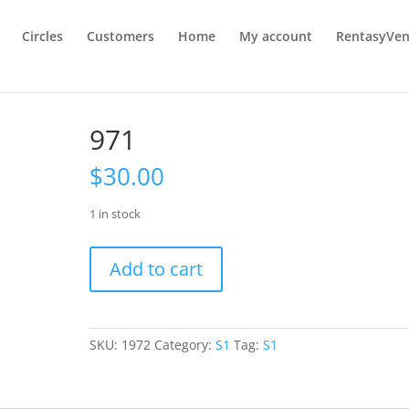
Circles
Customers
Home
My account
RentasyVen
971
$
30.00
1 in stock
971
Add to cart
quantity
SKU:
1972
Category:
S1
Tag:
S1