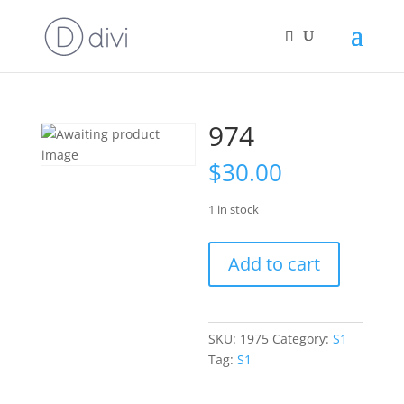
974
$
30.00
1 in stock
974
Add to cart
quantity
SKU:
1975
Category:
S1
Tag:
S1