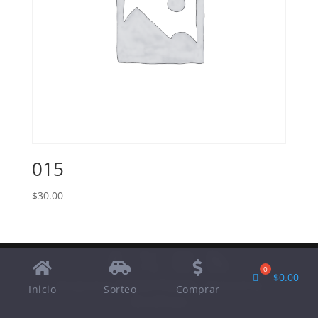
015
$
30.00
$
0.00
Designed by
Elegant Themes
| Powered by
Inicio
Sorteo
Comprar
WordPress