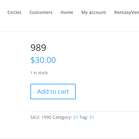
Circles
Customers
Home
My account
RentasyVen
989
$
30.00
1 in stock
989
Add to cart
quantity
SKU:
1990
Category:
S1
Tag:
S1