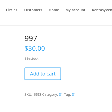
Circles
Customers
Home
My account
RentasyVen
997
$
30.00
1 in stock
997
Add to cart
quantity
SKU:
1998
Category:
S1
Tag:
S1